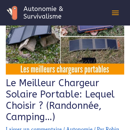
Aller
Navigation
Men
Autonomie &
au
de
Survivalisme
princ
contenu
l’article
Le Meilleur Chargeur
Solaire Portable: Lequel
Choisir ? (Randonnée,
Camping…)
Laisser un commentaire
/
Autonomie
/ Par
Robin