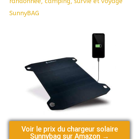
randonnée, camping, survie et voyage
SunnyBAG
Voir le prix du chargeur solaire
Sunnybag sur Amazon →